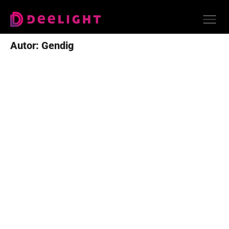
Autor:
Gendig
Impressum
Datenschutz
AGB
© 2026 Deelight Medien- und Eventtechnik GmbH