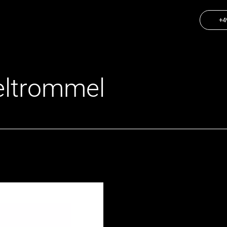
+4
eltrommel