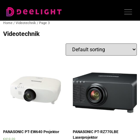
Home
/
Videotechnik
/ Page 3
Videotechnik
Showing 33–48 of 48 results
PANASONIC PT-EW640 Projektor
PANASONIC PT-RZ770LBE
Laserprojektor
€
410.00