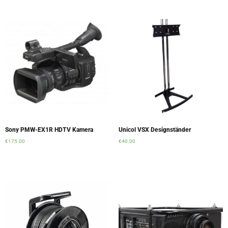
Sony PMW-EX1R HDTV Kamera
Unicol VSX Designständer
€
175.00
€
40.00
Add to cart
Add to cart