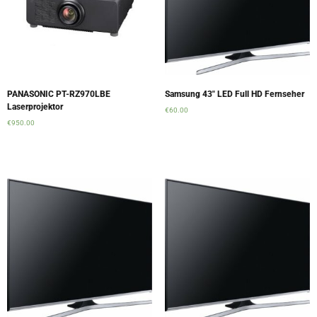
PANASONIC PT-RZ970LBE
Samsung 43″ LED Full HD Fernseher
Laserprojektor
€
60.00
€
950.00
Add to cart
Add to cart