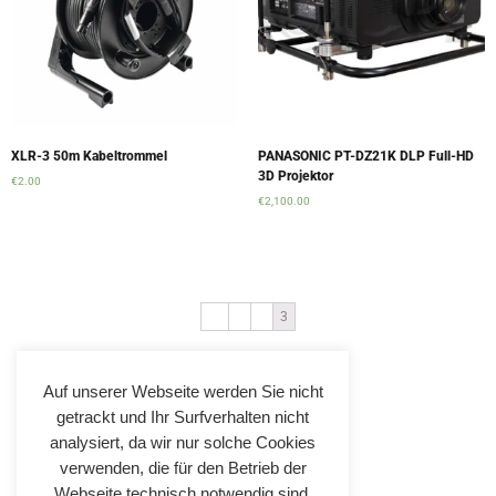
XLR-3 50m Kabeltrommel
PANASONIC PT-DZ21K DLP Full-HD
3D Projektor
€
2.00
€
2,100.00
Add to cart
Add to cart
←
1
2
3
Auf unserer Webseite werden Sie nicht
getrackt und Ihr Surfverhalten nicht
analysiert, da wir nur solche Cookies
verwenden, die für den Betrieb der
Webseite technisch notwendig sind.